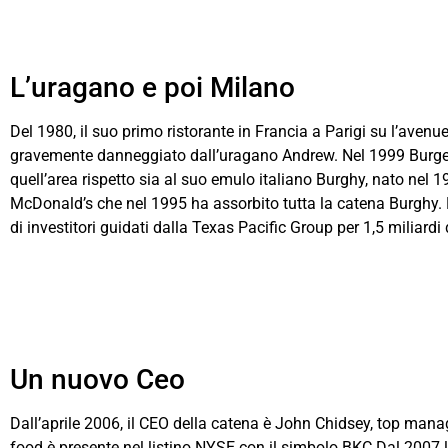
L’uragano e poi Milano
Del 1980, il suo primo ristorante in Francia a Parigi su l’aven
gravemente danneggiato dall’uragano Andrew. Nel 1999 Burger K
quell’area rispetto sia al suo emulo italiano Burghy, nato nel 1
McDonald’s che nel 1995 ha assorbito tutta la catena Burghy. 
di investitori guidati dalla Texas Pacific Group per 1,5 miliardi 
Un nuovo Ceo
Dall’aprile 2006, il CEO della catena è John Chidsey, top mana
food è presente nel listino NYSE con il simbolo BKC.Dal 2007 la 