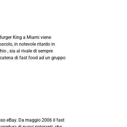
e Burger King a Miami viene
colo, in notevole ritardo in
io , sia al rivale di sempre
 catena di fast food ad un gruppo
esso eBay. Da maggio 2006 il fast
pertura di nuovi ristoranti, che