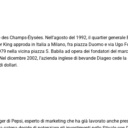
ue des Champs-Élysées. Nell’agosto del 1992, il quartier general
ing approda in Italia a Milano, fra piazza Duomo e via Ugo Fos
979 nella vicina piazza S. Babila ad opera dei fondatori del march
Nel dicembre 2002, l’azienda inglese di bevande Diageo cede la
di dollari.
ger di Pepsi, esperto di marketing che ha già lavorato anche pr
catena decide di potenziare gli investimenti nello Stivale con l’a